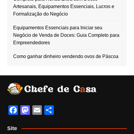
Artesanais, Equipamentos Essenciais, Lucros e
Formalização do Negócio
Equipamentos Essenciais para Iniciar seu
Negócio de Venda de Doces: Guia Completo para
Empreendedores
Como ganhar dinheiro vendendo ovos de Páscoa
F
M
E
S
a
a
m
h
c
st
ail
ar
Site