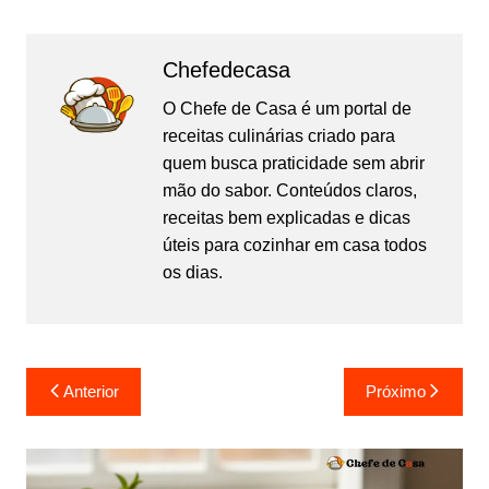
a
a
m
h
c
st
ai
ar
Chefedecasa
e
o
l
e
b
d
O Chefe de Casa é um portal de
receitas culinárias criado para
o
o
quem busca praticidade sem abrir
o
n
mão do sabor. Conteúdos claros,
k
receitas bem explicadas e dicas
úteis para cozinhar em casa todos
os dias.
Navegação
Anterior
Próximo
de
Post