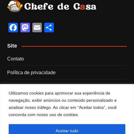
F
M
E
S
a
a
m
h
c
st
ail
ar
Site
e
o
e
Contato
b
d
Política de privacidade
o
o
o
n
Sobre nós
k
Utilizamos cookies para aprimorar sua experiência de
Termos e Condições
navegação, exibir anúncios ou conteúdo personalizado e
analisar nosso tráfego. Ao clicar em “Aceitar todos”, você
concorda com nosso uso de cookies.
Categorias
Categorias
Aceitar tudo