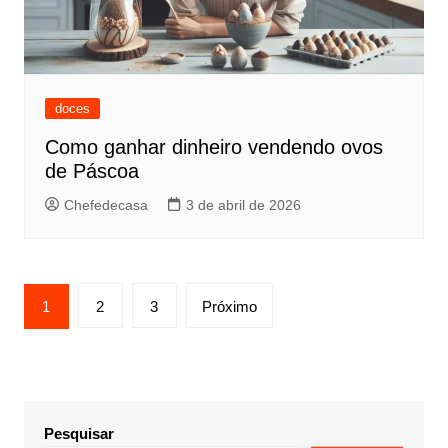
doces
Como ganhar dinheiro vendendo ovos
de Páscoa
Chefedecasa
3 de abril de 2026
Paginação
1
2
3
Próximo
de
posts
Pesquisar