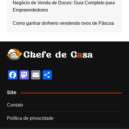
Negócio de Venda de Doces: Guia Completo para
Empreendedores
Como ganhar dinheiro vendendo ovos de Páscoa
F
M
E
S
a
a
m
h
c
st
ail
ar
Site
e
o
e
Contato
b
d
Política de privacidade
o
o