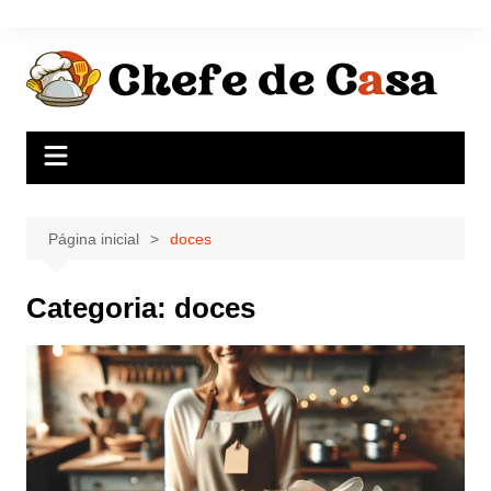
Ir
para
o
conteúdo
Página inicial
doces
Categoria:
doces