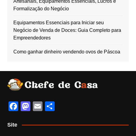
Artesanais, Equipamentos Essenciais, Lucros e
Formalização do Negócio
Equipamentos Essenciais para Iniciar seu
Negócio de Venda de Doces: Guia Completo para
Empreendedores
Como ganhar dinheiro vendendo ovos de Páscoa
F
M
E
S
a
a
m
h
c
st
ail
ar
Site
e
o
e