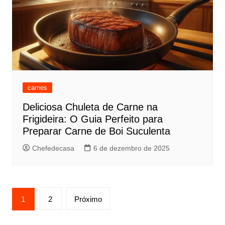
carnes
Deliciosa Chuleta de Carne na
Frigideira: O Guia Perfeito para
Preparar Carne de Boi Suculenta
Chefedecasa
6 de dezembro de 2025
Paginação
1
2
Próximo
de