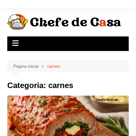
Ir
para
o
conteúdo
Página inicial
carnes
Categoria:
carnes