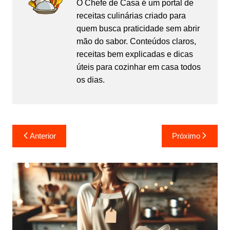
b
d
O Chefe de Casa é um portal de
receitas culinárias criado para
o
o
quem busca praticidade sem abrir
o
n
mão do sabor. Conteúdos claros,
k
receitas bem explicadas e dicas
úteis para cozinhar em casa todos
os dias.
Navegação
Anterior
Próximo
de
Post