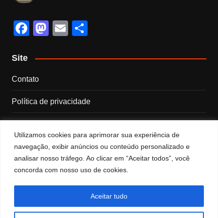
F
M
E
S
a
a
m
h
c
st
ail
ar
Site
e
o
e
Contato
b
d
Política de privacidade
o
o
o
n
Sobre nós
k
Utilizamos cookies para aprimorar sua experiência de
Termos e Condições
navegação, exibir anúncios ou conteúdo personalizado e
analisar nosso tráfego. Ao clicar em “Aceitar todos”, você
concorda com nosso uso de cookies.
Categorias
Categorias
Aceitar tudo