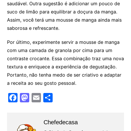
saudável. Outra sugestão é adicionar um pouco de
suco de limão para equilibrar a doçura da manga.
Assim, você terá uma mousse de manga ainda mais
saborosa e refrescante.
Por último, experimente servir a mousse de manga
com uma camada de granola por cima para um
contraste crocante. Essa combinação traz uma nova
textura e enriquece a experiência de degustação.
Portanto, não tenha medo de ser criativo e adaptar
a receita ao seu gosto pessoal.
F
M
E
S
a
a
m
h
c
st
ai
ar
Chefedecasa
e
o
l
e