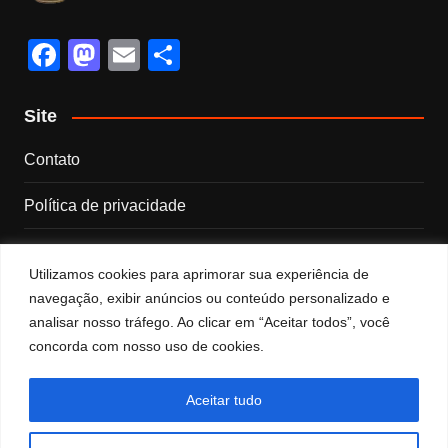
F
M
E
S
a
a
m
h
c
st
ail
ar
Site
e
o
e
Contato
b
d
Política de privacidade
o
o
o
n
Sobre nós
k
Utilizamos cookies para aprimorar sua experiência de
Termos e Condições
navegação, exibir anúncios ou conteúdo personalizado e
analisar nosso tráfego. Ao clicar em “Aceitar todos”, você
concorda com nosso uso de cookies.
Categorias
Categorias
Aceitar tudo