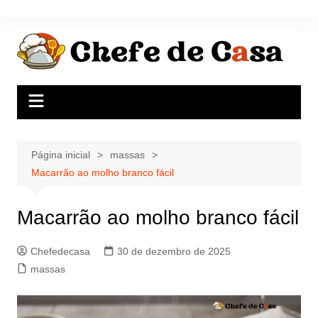
Ir
para
o
conteúdo
Página inicial
massas
Macarrão ao molho branco fácil
Macarrão ao molho branco fácil
Chefedecasa
30 de dezembro de 2025
massas