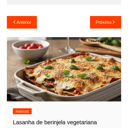
Navegação
Anterior
Próximo
de
Post
massas
Lasanha de berinjela vegetariana