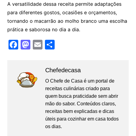
A versatilidade dessa receita permite adaptações
para diferentes gostos, ocasiões e orçamentos,
tornando o macarrão ao molho branco uma escolha
prática e saborosa no dia a dia.
F
M
E
S
a
a
m
h
c
st
ai
ar
Chefedecasa
e
o
l
e
b
d
O Chefe de Casa é um portal de
receitas culinárias criado para
o
o
quem busca praticidade sem abrir
o
n
mão do sabor. Conteúdos claros,
k
receitas bem explicadas e dicas
úteis para cozinhar em casa todos
os dias.