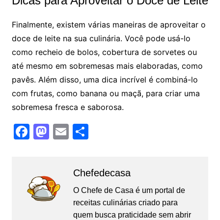
Dicas para Aproveitar o Doce de Leite
Finalmente, existem várias maneiras de aproveitar o
doce de leite na sua culinária. Você pode usá-lo
como recheio de bolos, cobertura de sorvetes ou
até mesmo em sobremesas mais elaboradas, como
pavês. Além disso, uma dica incrível é combiná-lo
com frutas, como banana ou maçã, para criar uma
sobremesa fresca e saborosa.
F
M
E
S
a
a
m
h
c
st
ai
ar
Chefedecasa
e
o
l
e
b
d
O Chefe de Casa é um portal de
receitas culinárias criado para
o
o
quem busca praticidade sem abrir