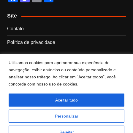
a
a
m
h
c
st
ail
ar
Site
e
o
e
Contato
b
d
Política de privacidade
o
o
o
n
Sobre nós
k
Utilizamos cookies para aprimorar sua experiência de
Termos e Condições
navegação, exibir anúncios ou conteúdo personalizado e
analisar nosso tráfego. Ao clicar em “Aceitar todos”, você
concorda com nosso uso de cookies.
Categorias
Categorias
Aceitar tudo
Personalizar
© 2025 Chefe de Casa. Todos os direitos reservados.
Rejeitar