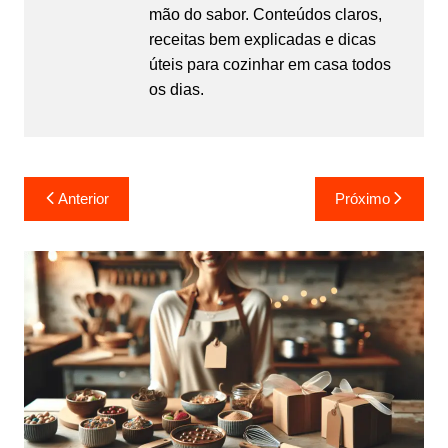
o
n
mão do sabor. Conteúdos claros,
k
receitas bem explicadas e dicas
úteis para cozinhar em casa todos
os dias.
Navegação
Anterior
Próximo
de
Post