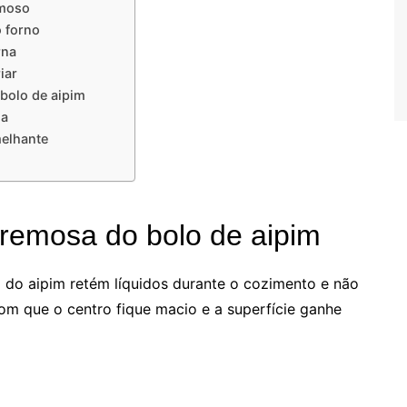
emoso
o forno
rna
iar
bolo de aipim
na
melhante
cremosa do bolo de aipim
 do aipim retém líquidos durante o cozimento e não
com que o centro fique macio e a superfície ganhe