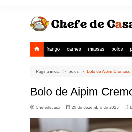
Ir
para
o
conteúdo
frango
carnes
massas
bolos
Página inicial
bolos
Bolo de Aipim Cremoso
Bolo de Aipim Crem
Chefedecasa
29 de dezembro de 2025
b