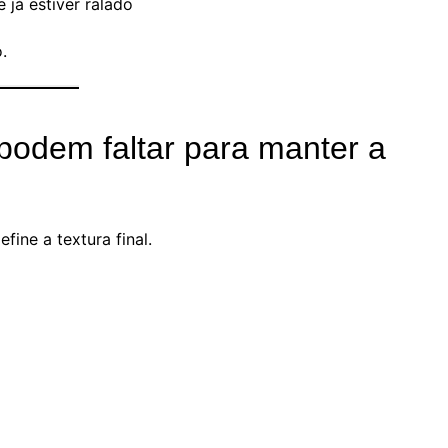
 já estiver ralado
.
podem faltar para manter a
ine a textura final.