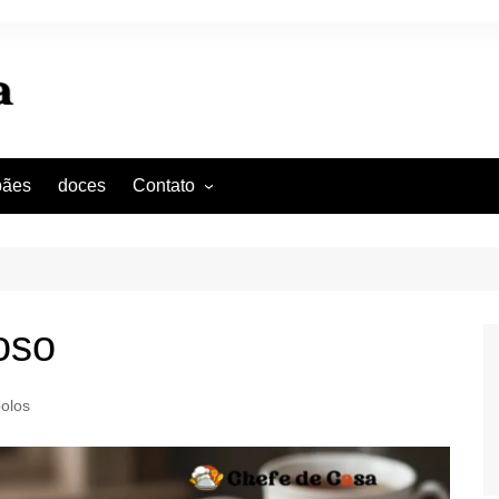
pães
doces
Contato
Política de privacidade
Termos e Cond
oso
olos